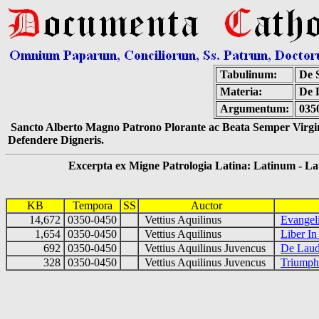
Tabulinum:
De S
Materia:
De L
Argumentum:
0350
Sancto Alberto Magno Patrono Plorante ac Beata Semper Virgin
Defendere Digneris.
Excerpta ex Migne Patrologia Latina: Latinum - Latin
KB
Tempora
SS
Auctor
14,672
0350-0450
Vettius Aquilinus
Evangeli
1,654
0350-0450
Vettius Aquilinus
Liber In
692
0350-0450
Vettius Aquilinus Juvencus
De Laud
328
0350-0450
Vettius Aquilinus Juvencus
Triumphu