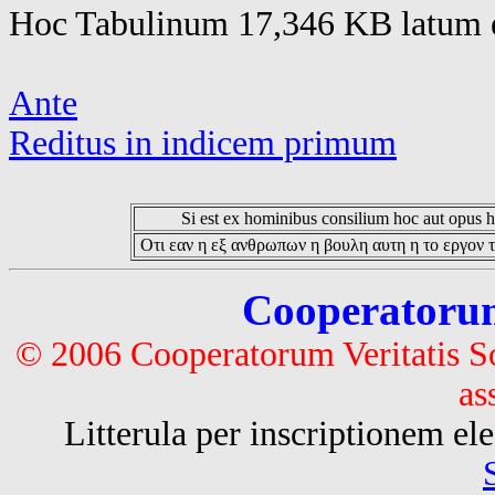
Hoc Tabulinum 17,346 KB latum e
Ante
Reditus in indicem primum
Si est ex hominibus consilium hoc aut opus hoc
Οτι εαν η εξ ανθρωπων η βουλη αυτη η το εργον τ
Cooperatorum 
© 2006 Cooperatorum Veritatis S
as
Litterula per inscriptionem 