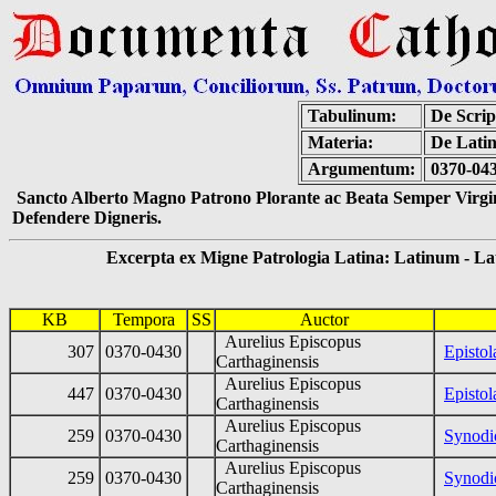
Tabulinum:
De Scrip
Materia:
De Latin
Argumentum:
0370-043
Sancto Alberto Magno Patrono Plorante ac Beata Semper Virgin
Defendere Digneris.
Excerpta ex Migne Patrologia Latina: Latinum - Latin
KB
Tempora
SS
Auctor
Aurelius Episcopus
307
0370-0430
Episto
Carthaginensis
Aurelius Episcopus
447
0370-0430
Episto
Carthaginensis
Aurelius Episcopus
259
0370-0430
Synodic
Carthaginensis
Aurelius Episcopus
259
0370-0430
Synodic
Carthaginensis