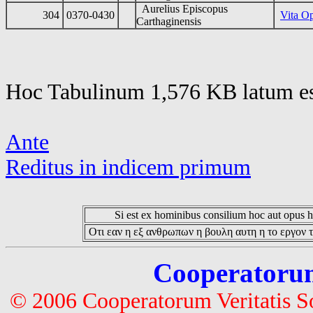
Aurelius Episcopus
304
0370-0430
Vita Op
Carthaginensis
Hoc Tabulinum 1,576 KB latum es
Ante
Reditus in indicem primum
Si est ex hominibus consilium hoc aut opus hoc
Οτι εαν η εξ ανθρωπων η βουλη αυτη η το εργον τ
Cooperatorum 
© 2006 Cooperatorum Veritatis S