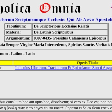
Tabulinum:
De Scriptoribus Ecclesiae Relatis
Materia:
De Latinis Scriptoribus
Argumentum:
0397-0435- Possidus Calamensis Episcopus
ta Semper Virgine Maria Intercedente, Spiritus Sancte, Veritati
 - Latino - Latin
Operis Titulus
pus
Indiculus Librorum. Tractatorum Et Epistolarum Sancti Augus
us consilium hoc aut opus hoc, dissolvetur; si vero ex Deo est, non pot
ν η βουλη αυτη η το εργον τουτο καταλυθησεται ει δε εκ θεου εστιν 