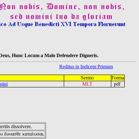
s Deus, Hunc Locum a Malo Defendere Digneris.
Reditus in Indicem Primum
Sermo
Forma
tini
MLT
pdf
eritis dissolvere.
ου δυνασθε καταλυσαι.