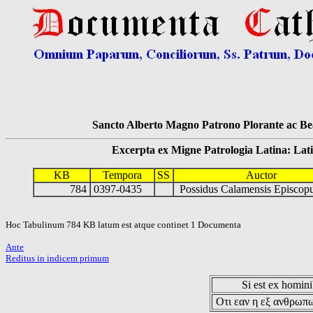
Sancto Alberto Magno Patrono Plorante ac Bea
Excerpta ex Migne Patrologia Latina: Latinum
KB
Tempora
SS
Auctor
784
0397-0435
Possidus Calamensis Episco
Hoc Tabulinum 784 KB latum est atque continet 1 Documenta
Ante
Reditus in indicem primum
Si est ex hominib
Οτι εαν η εξ ανθρωπω