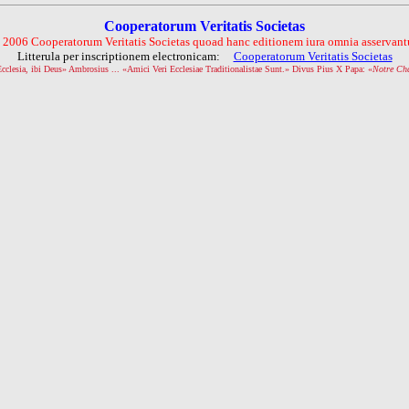
Cooperatorum Veritatis Societas
 2006 Cooperatorum Veritatis Societas quoad hanc editionem iura omnia asservantu
Litterula per inscriptionem electronicam:
Cooperatorum Veritatis Societas
Ecclesia, ibi Deus» Ambrosius ... «Amici Veri Ecclesiae Traditionalistae Sunt.» Divus Pius X Papa: «
Notre Ch