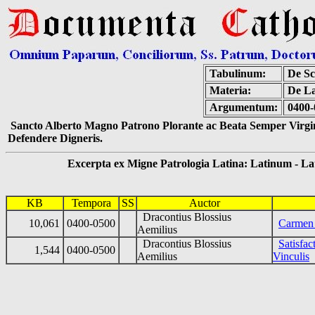
Tabulinum:
De Sc
Materia:
De La
Argumentum:
0400-
Sancto Alberto Magno Patrono Plorante ac Beata Semper Virgin
Defendere Digneris.
Excerpta ex Migne Patrologia Latina: Latinum - Latin
KB
Tempora
SS
Auctor
Dracontius Blossius
10,061
0400-0500
Carmen
Aemilius
Dracontius Blossius
Satisfa
1,544
0400-0500
Aemilius
Vinculis