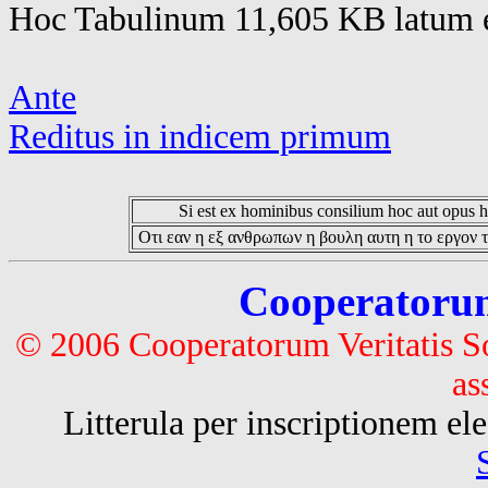
Hoc Tabulinum 11,605 KB latum e
Ante
Reditus in indicem primum
Si est ex hominibus consilium hoc aut opus hoc
Οτι εαν η εξ ανθρωπων η βουλη αυτη η το εργον τ
Cooperatorum 
© 2006 Cooperatorum Veritatis S
as
Litterula per inscriptionem 