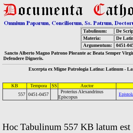
Tabulinum:
De Scrip
Materia:
De Latin
Argumentum:
0451-04
Sancto Alberto Magno Patrono Plorante ac Beata Semper Virgin
Defendere Digneris.
Excerpta ex Migne Patrologia Latina: Latinum - Latin
KB
Tempora
SS
Auctor
Proterius Alexandrinus
557
0451-0457
Episto
Episcopus
Hoc Tabulinum 557 KB latum est 