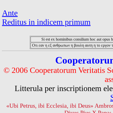
Ante
Reditus in indicem primum
Si est ex hominibus consilium hoc aut opus hoc
Οτι εαν η εξ ανθρωπων η βουλη αυτη η το εργον τ
Cooperatorum 
© 2006 Cooperatorum Veritatis S
as
Litterula per inscriptionem 
«Ubi Petrus, ibi Ecclesia, ibi Deus» Ambros
Divus Pius X Papa: