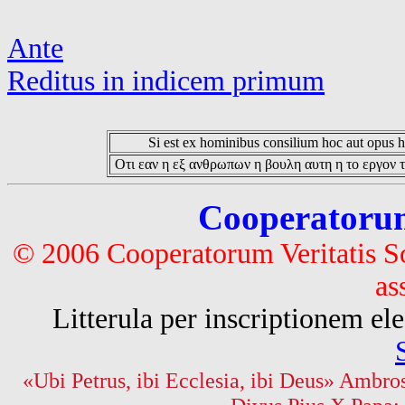
Ante
Reditus in indicem primum
Si est ex hominibus consilium hoc aut opus hoc
Οτι εαν η εξ ανθρωπων η βουλη αυτη η το εργον τ
Cooperatorum 
© 2006 Cooperatorum Veritatis S
as
Litterula per inscriptionem 
«Ubi Petrus, ibi Ecclesia, ibi Deus» Ambros