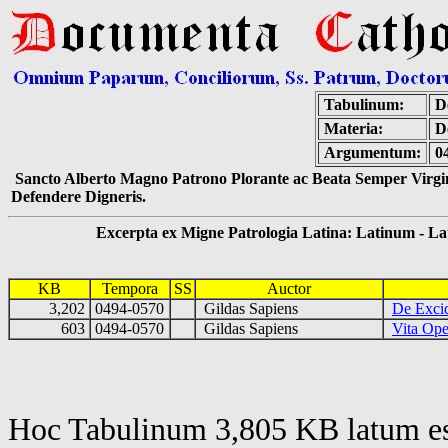
Tabulinum:
De
Materia:
D
Argumentum:
0
Sancto Alberto Magno Patrono Plorante ac Beata Semper Virgin
Defendere Digneris.
Excerpta ex Migne Patrologia Latina: Latinum - Latin
KB
Tempora
SS
Auctor
3,202
0494-0570
Gildas Sapiens
De Excid
603
0494-0570
Gildas Sapiens
Vita Ope
Hoc Tabulinum 3,805 KB latum es