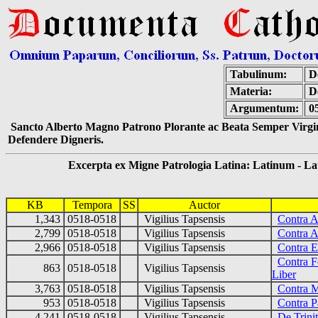
Tabulinum:
De
Materia:
D
Argumentum:
0
Sancto Alberto Magno Patrono Plorante ac Beata Semper Virgin
Defendere Digneris.
Excerpta ex Migne Patrologia Latina: Latinum - Latin
KB
Tempora
SS
Auctor
1,343
0518-0518
Vigilius Tapsensis
Contra A
2,799
0518-0518
Vigilius Tapsensis
Contra A
2,966
0518-0518
Vigilius Tapsensis
Contra E
Contra F
863
0518-0518
Vigilius Tapsensis
Liber
3,763
0518-0518
Vigilius Tapsensis
Contra 
953
0518-0518
Vigilius Tapsensis
Contra P
4,241
0518-0518
Vigilius Tapsensis
De Trini