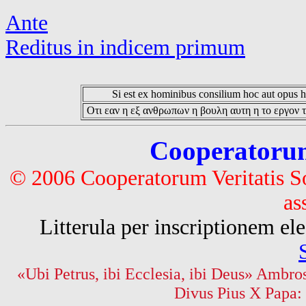
Ante
Reditus in indicem primum
Si est ex hominibus consilium hoc aut opus hoc
Οτι εαν η εξ ανθρωπων η βουλη αυτη η το εργον τ
Cooperatorum 
© 2006 Cooperatorum Veritatis S
as
Litterula per inscriptionem 
«Ubi Petrus, ibi Ecclesia, ibi Deus» Ambros
Divus Pius X Papa: