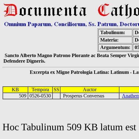
Tabulinum:
De
Materia:
De
Argumentum:
0
Sancto Alberto Magno Patrono Plorante ac Beata Semper Virgin
Defendere Digneris.
Excerpta ex Migne Patrologia Latina: Latinum - Latin
KB
Tempora
SS
Auctor
509
0526-0530
Prosperus Conversus
Anathema
Hoc Tabulinum 509 KB latum est 