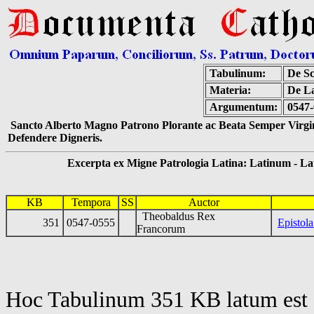
Tabulinum:
De Sc
Materia:
De La
Argumentum:
0547
Sancto Alberto Magno Patrono Plorante ac Beata Semper Virgin
Defendere Digneris.
Excerpta ex Migne Patrologia Latina: Latinum - Latin
KB
Tempora
SS
Auctor
Theobaldus Rex
351
0547-0555
Epistol
Francorum
Hoc Tabulinum 351 KB latum est 