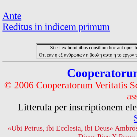
Ante
Reditus in indicem primum
Si est ex hominibus consilium hoc aut opus hoc
Οτι εαν η εξ ανθρωπων η βουλη αυτη η το εργον τ
Cooperatorum 
© 2006 Cooperatorum Veritatis S
as
Litterula per inscriptionem 
«Ubi Petrus, ibi Ecclesia, ibi Deus» Ambros
Divus Pius X Papa: