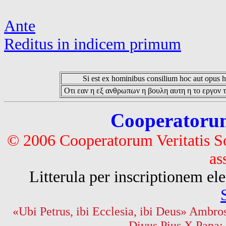
Ante
Reditus in indicem primum
Si est ex hominibus consilium hoc aut opus hoc
Οτι εαν η εξ ανθρωπων η βουλη αυτη η το εργον τ
Cooperatorum 
© 2006 Cooperatorum Veritatis S
as
Litterula per inscriptionem 
«Ubi Petrus, ibi Ecclesia, ibi Deus» Ambros
Divus Pius X Papa: