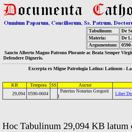
Tabulinum:
De Sc
Materia:
De La
Argumentum:
0590-
Sancto Alberto Magno Patrono Plorante ac Beata Semper Virgin
Defendere Digneris.
Excerpta ex Migne Patrologia Latina: Latinum - Latin
KB
Tempora
SS
Auctor
Paterius Notarius Gregorii
29,094
0590-0604
Liber De
I
Hoc Tabulinum 29,094 KB latum e