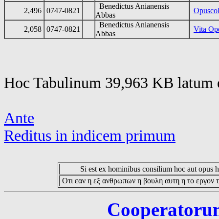
Benedictus Anianensis
2,496
0747-0821
Opusco
Abbas
Benedictus Anianensis
2,058
0747-0821
Vita Op
Abbas
Hoc Tabulinum 39,963 KB latum e
Ante
Reditus in indicem primum
Si est ex hominibus consilium hoc aut opus hoc
Οτι εαν η εξ ανθρωπων η βουλη αυτη η το εργον τ
Cooperatorum 