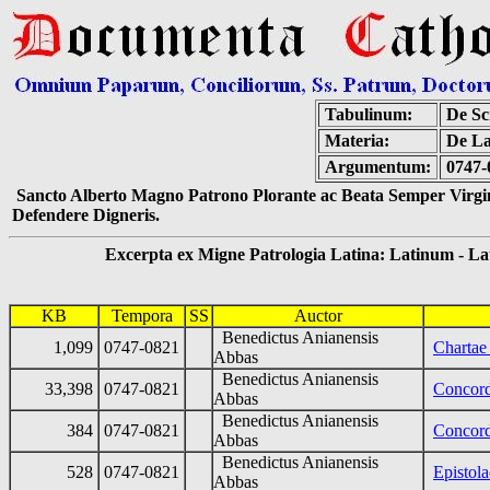
Tabulinum:
De Scr
Materia:
De La
Argumentum:
0747-
Sancto Alberto Magno Patrono Plorante ac Beata Semper Virgin
Defendere Digneris.
Excerpta ex Migne Patrologia Latina: Latinum - Latin
KB
Tempora
SS
Auctor
Benedictus Anianensis
1,099
0747-0821
Chartae
Abbas
Benedictus Anianensis
33,398
0747-0821
Concord
Abbas
Benedictus Anianensis
384
0747-0821
Concord
Abbas
Benedictus Anianensis
528
0747-0821
Epistola
Abbas