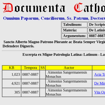
Tabulinum:
De Scripto
Materia:
De Latini
Argumentum:
0887-088
Sancto Alberto Magno Patrono Plorante ac Beata Semper Virgin
Defendere Digneris.
Excerpta ex Migne Patrologia Latina: Latinum - Latin
KB
Tempora
SS
Auctor
Aimonius Sangermanensis
1,023
0887-0887
Acta Tr
Monachus
Aimonius Sangermanensis
4,921
0887-0887
De Mir
Monachus
Aimonius Sangermanensis
305
0887-0887
Vita O
Monachus