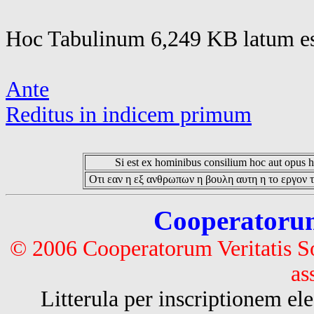
Hoc Tabulinum 6,249 KB latum es
Ante
Reditus in indicem primum
Si est ex hominibus consilium hoc aut opus hoc
Οτι εαν η εξ ανθρωπων η βουλη αυτη η το εργον τ
Cooperatorum 
© 2006 Cooperatorum Veritatis S
as
Litterula per inscriptionem 