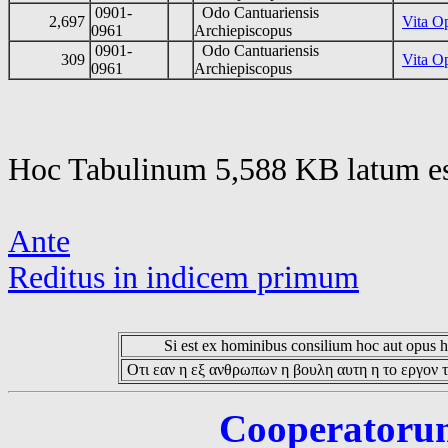
0901-
Odo Cantuariensis
2,697
Vita O
0961
Archiepiscopus
0901-
Odo Cantuariensis
309
Vita Op
0961
Archiepiscopus
Hoc Tabulinum 5,588 KB latum es
Ante
Reditus in indicem primum
Si est ex hominibus consilium hoc aut opus hoc
Οτι εαν η εξ ανθρωπων η βουλη αυτη η το εργον τ
Cooperatorum 