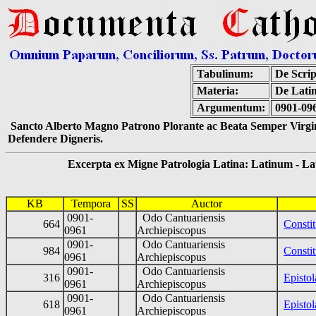
Tabulinum:
De Scrip
Materia:
De Latin
Argumentum:
0901-096
Sancto Alberto Magno Patrono Plorante ac Beata Semper Virgin
Defendere Digneris.
Excerpta ex Migne Patrologia Latina: Latinum - Latin
KB
Tempora
SS
Auctor
0901-
Odo Cantuariensis
664
Constit
0961
Archiepiscopus
0901-
Odo Cantuariensis
984
Consti
0961
Archiepiscopus
0901-
Odo Cantuariensis
316
Epistol
0961
Archiepiscopus
0901-
Odo Cantuariensis
618
Epistol
0961
Archiepiscopus