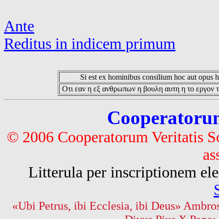
Ante
Reditus in indicem primum
Si est ex hominibus consilium hoc aut opus hoc
Οτι εαν η εξ ανθρωπων η βουλη αυτη η το εργον τ
Cooperatorum 
© 2006 Cooperatorum Veritatis S
as
Litterula per inscriptionem 
«Ubi Petrus, ibi Ecclesia, ibi Deus» Ambros