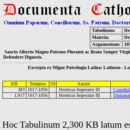
Tabulinum:
De
Materia:
De
Argumentum:
10
Sancto Alberto Magno Patrono Plorante ac Beata Semper Virgin
Defendere Digneris.
Excerpta ex Migne Patrologia Latina: Latinum - Latin
KB
Tempora
SS
Auctor
383
1017-1056
Henricus Imperator III
Constitut
1,917
1017-1056
Henricus Imperator III
Diploma
Hoc Tabulinum 2,300 KB latum es