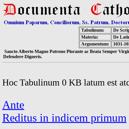
Tabulinum:
De Scrip
Materia:
De Latin
Argumentum:
1031-10
Sancto Alberto Magno Patrono Plorante ac Beata Semper Virgin
Defendere Digneris.
Hoc Tabulinum 0 KB latum est at
Ante
Reditus in indicem primum