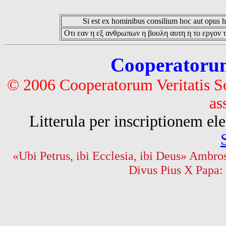
Si est ex hominibus consilium hoc aut opus hoc
Οτι εαν η εξ ανθρωπων η βουλη αυτη η το εργον τ
Cooperatorum 
© 2006 Cooperatorum Veritatis S
as
Litterula per inscriptionem 
«Ubi Petrus, ibi Ecclesia, ibi Deus» Ambros
Divus Pius X Papa: