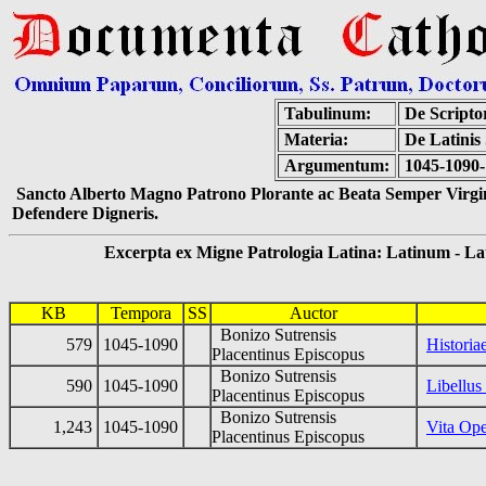
Tabulinum:
De Scriptor
Materia:
De Latinis
Argumentum:
1045-1090-
Sancto Alberto Magno Patrono Plorante ac Beata Semper Virgin
Defendere Digneris.
Excerpta ex Migne Patrologia Latina: Latinum - Latin
KB
Tempora
SS
Auctor
Bonizo Sutrensis
579
1045-1090
Historia
Placentinus Episcopus
Bonizo Sutrensis
590
1045-1090
Libellus
Placentinus Episcopus
Bonizo Sutrensis
1,243
1045-1090
Vita Op
Placentinus Episcopus