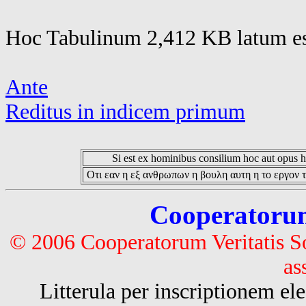
Hoc Tabulinum 2,412 KB latum es
Ante
Reditus in indicem primum
Si est ex hominibus consilium hoc aut opus hoc
Οτι εαν η εξ ανθρωπων η βουλη αυτη η το εργον τ
Cooperatorum 
© 2006 Cooperatorum Veritatis S
as
Litterula per inscriptionem 