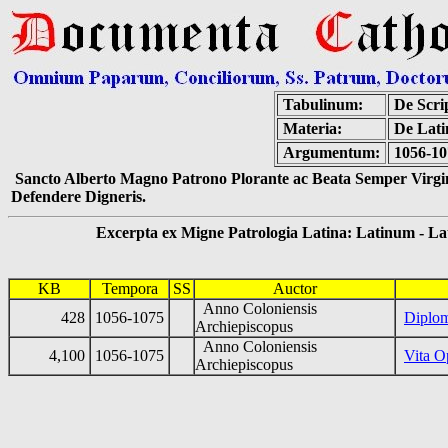
Tabulinum:
De Scrip
Materia:
De Lati
Argumentum:
1056-10
Sancto Alberto Magno Patrono Plorante ac Beata Semper Virgin
Defendere Digneris.
Excerpta ex Migne Patrologia Latina: Latinum - Latin
KB
Tempora
SS
Auctor
Anno Coloniensis
428
1056-1075
Diplo
Archiepiscopus
Anno Coloniensis
4,100
1056-1075
Vita O
Archiepiscopus