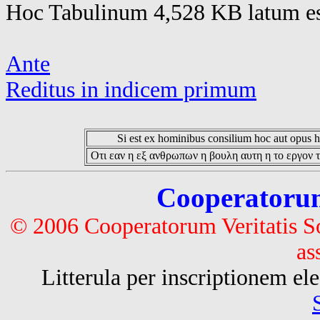
Hoc Tabulinum 4,528 KB latum es
Ante
Reditus in indicem primum
Si est ex hominibus consilium hoc aut opus hoc
Οτι εαν η εξ ανθρωπων η βουλη αυτη η το εργον τ
Cooperatorum 
© 2006 Cooperatorum Veritatis S
as
Litterula per inscriptionem 