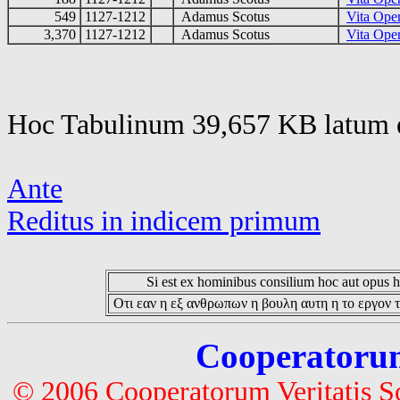
549
1127-1212
Adamus Scotus
Vita Ope
3,370
1127-1212
Adamus Scotus
Vita Ope
Hoc Tabulinum 39,657 KB latum e
Ante
Reditus in indicem primum
Si est ex hominibus consilium hoc aut opus hoc
Οτι εαν η εξ ανθρωπων η βουλη αυτη η το εργον τ
Cooperatorum 
© 2006 Cooperatorum Veritatis S