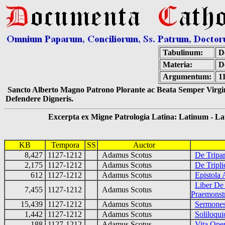
Tabulinum:
De
Materia:
D
Argumentum:
1
Sancto Alberto Magno Patrono Plorante ac Beata Semper Virgin
Defendere Digneris.
Excerpta ex Migne Patrologia Latina: Latinum - Latin
KB
Tempora
SS
Auctor
8,427
1127-1212
Adamus Scotus
De Tripar
2,175
1127-1212
Adamus Scotus
De Tripli
612
1127-1212
Adamus Scotus
Epistola 
Liber De 
7,455
1127-1212
Adamus Scotus
Praemonstr
15,439
1127-1212
Adamus Scotus
Sermone
1,442
1127-1212
Adamus Scotus
Soliloqu
188
1127-1212
Adamus Scotus
Vita Oper