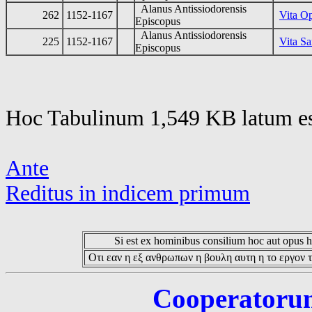
Alanus Antissiodorensis
262
1152-1167
Vita Op
Episcopus
Alanus Antissiodorensis
225
1152-1167
Vita Sa
Episcopus
Hoc Tabulinum 1,549 KB latum es
Ante
Reditus in indicem primum
Si est ex hominibus consilium hoc aut opus hoc
Οτι εαν η εξ ανθρωπων η βουλη αυτη η το εργον τ
Cooperatorum 