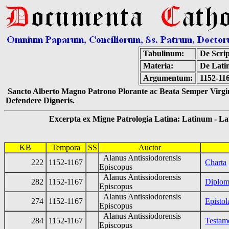
Tabulinum:
De Scrip
Materia:
De Latin
Argumentum:
1152-116
Sancto Alberto Magno Patrono Plorante ac Beata Semper Virgin
Defendere Digneris.
Excerpta ex Migne Patrologia Latina: Latinum - Latin
KB
Tempora
SS
Auctor
Alanus Antissiodorensis
222
1152-1167
Charta
Episcopus
Alanus Antissiodorensis
282
1152-1167
Diplom
Episcopus
Alanus Antissiodorensis
274
1152-1167
Episto
Episcopus
Alanus Antissiodorensis
284
1152-1167
Testam
Episcopus