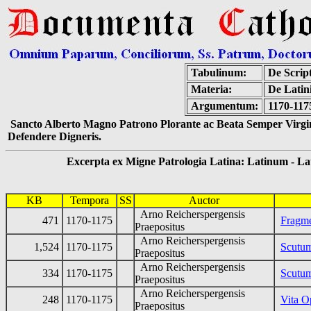
Tabulinum:
De Script
Materia:
De Latini
Argumentum:
1170-117
Sancto Alberto Magno Patrono Plorante ac Beata Semper Virgin
Defendere Digneris.
Excerpta ex Migne Patrologia Latina: Latinum - Latin
KB
Tempora
SS
Auctor
Arno Reicherspergensis
471
1170-1175
Fragm
Praepositus
Arno Reicherspergensis
1,524
1170-1175
Scutu
Praepositus
Arno Reicherspergensis
334
1170-1175
Scutum
Praepositus
Arno Reicherspergensis
248
1170-1175
Vita O
Praepositus