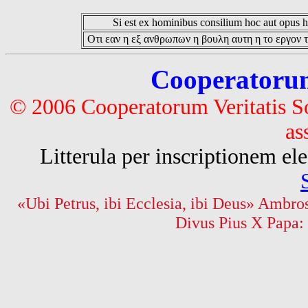
Si est ex hominibus consilium hoc aut opus hoc
Οτι εαν η εξ ανθρωπων η βουλη αυτη η το εργον τ
Cooperatorum 
© 2006 Cooperatorum Veritatis S
as
Litterula per inscriptionem 
«Ubi Petrus, ibi Ecclesia, ibi Deus» Ambros
Divus Pius X Papa: