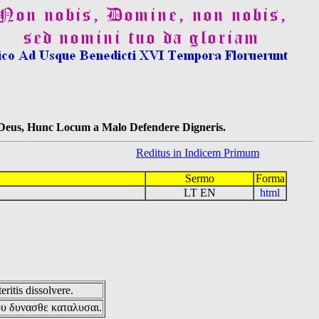
s Deus, Hunc Locum a Malo Defendere Digneris.
Reditus in Indicem Primum
Sermo
Forma
LT EN
html
eritis dissolvere.
ου δυνασθε καταλυσαι.