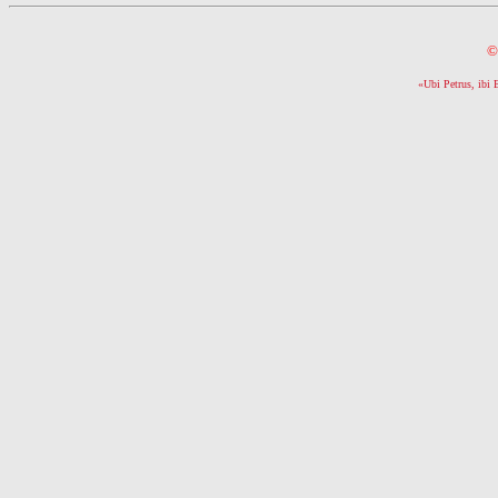
©
«Ubi Petrus, ibi 