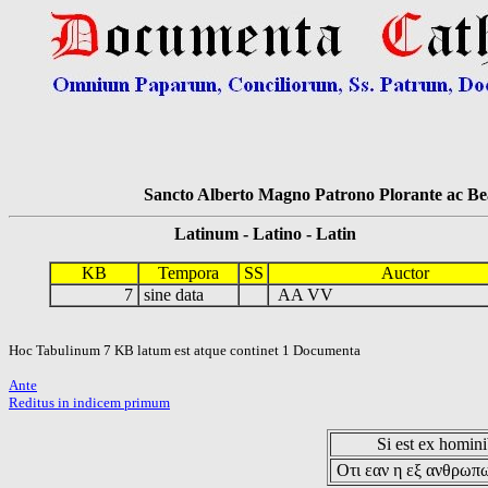
Sancto Alberto Magno Patrono Plorante ac Bea
Latinum - Latino - Latin
KB
Tempora
SS
Auctor
7
sine data
AA VV
Hoc Tabulinum 7 KB latum est atque continet 1 Documenta
Ante
Reditus in indicem primum
Si est ex hominib
Οτι εαν η εξ ανθρωπω