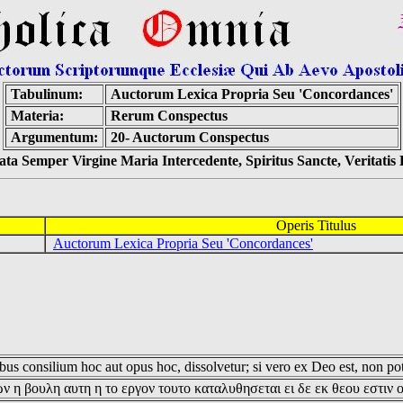
Tabulinum:
Auctorum Lexica Propria Seu 'Concordances'
Materia:
Rerum Conspectus
Argumentum:
20- Auctorum Conspectus
ta Semper Virgine Maria Intercedente, Spiritus Sancte, Veritati
Operis Titulus
Auctorum Lexica Propria Seu 'Concordances'
us consilium hoc aut opus hoc, dissolvetur; si vero ex Deo est, non pot
ν η βουλη αυτη η το εργον τουτο καταλυθησεται ει δε εκ θεου εστιν 