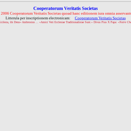
Cooperatorum Veritatis Societas
 2006 Cooperatorum Veritatis Societas quoad hanc editionem iura omnia asservantu
Litterula per inscriptionem electronicam:
Cooperatorum Veritatis Societas
Ecclesia, ibi Deus» Ambrosius ... «Amici Veri Ecclesiae Traditionalistae Sunt.» Divus Pius X Papa: «
Notre Ch