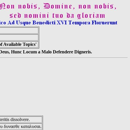
 Available Topics'
s Deus, Hunc Locum a Malo Defendere Digneris.
eritis dissolvere.
ου δυνασθε καταλυσαι.