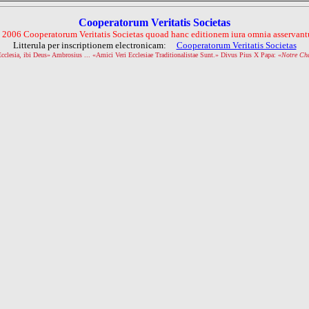
Cooperatorum Veritatis Societas
 2006 Cooperatorum Veritatis Societas quoad hanc editionem iura omnia asservantu
Litterula per inscriptionem electronicam:
Cooperatorum Veritatis Societas
Ecclesia, ibi Deus» Ambrosius ... «Amici Veri Ecclesiae Traditionalistae Sunt.» Divus Pius X Papa: «
Notre Ch