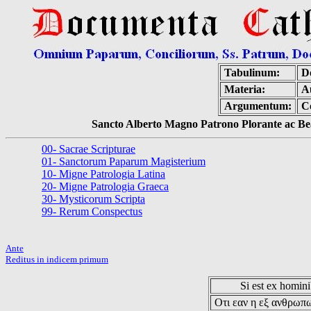
Tabulinum:
D
Materia:
A
Argumentum:
C
Sancto Alberto Magno Patrono Plorante ac Bea
00- Sacrae Scripturae
01- Sanctorum Paparum Magisterium
10- Migne Patrologia Latina
20- Migne Patrologia Graeca
30- Mysticorum Scripta
99- Rerum Conspectus
Ante
Reditus in indicem primum
Si est ex hominib
Οτι εαν η εξ ανθρωπω