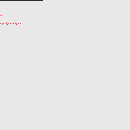
r.
arge Apostolique
»