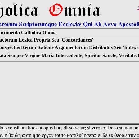
ocumenta Catholica Omnia
uctorum Lexica Propria Seu 'Concordances'
onspectus Rerum Ratione Argumentorum Distributus Seu 'Index of
ta Semper Virgine Maria Intercedente, Spiritus Sancte, Veritati
us consilium hoc aut opus hoc, dissolvetur; si vero ex Deo est, non pot
ν η βουλη αυτη η το εργον τουτο καταλυθησεται ει δε εκ θεου εστιν 