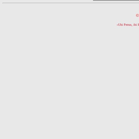
©
«Ubi Petrus, ibi 