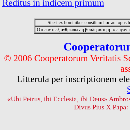
Reditus in indicem primum
Si est ex hominibus consilium hoc aut opus hoc
Οτι εαν η εξ ανθρωπων η βουλη αυτη η το εργον τ
Cooperatorum 
© 2006 Cooperatorum Veritatis S
as
Litterula per inscriptionem 
«Ubi Petrus, ibi Ecclesia, ibi Deus» Ambros
Divus Pius X Papa: