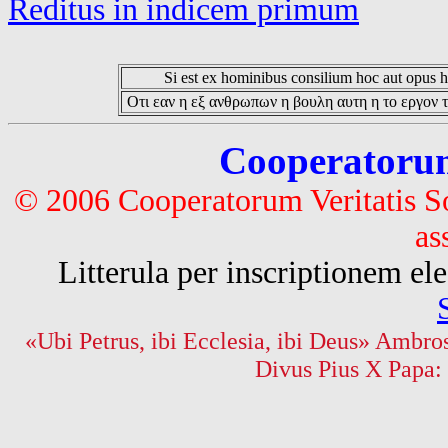
Reditus in indicem primum
Si est ex hominibus consilium hoc aut opus hoc
Οτι εαν η εξ ανθρωπων η βουλη αυτη η το εργον τ
Cooperatorum 
© 2006 Cooperatorum Veritatis S
as
Litterula per inscriptionem 
«Ubi Petrus, ibi Ecclesia, ibi Deus» Ambros
Divus Pius X Papa: