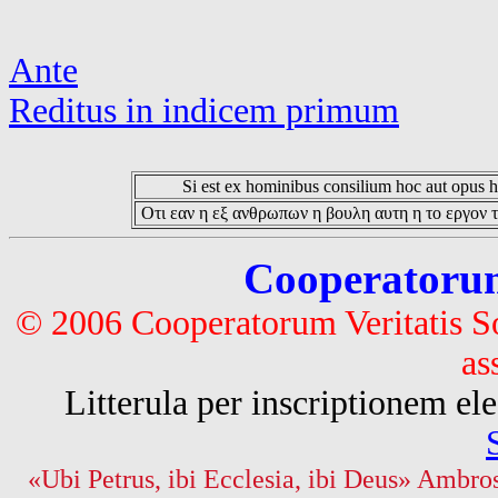
Ante
Reditus in indicem primum
Si est ex hominibus consilium hoc aut opus hoc
Οτι εαν η εξ ανθρωπων η βουλη αυτη η το εργον τ
Cooperatorum 
© 2006 Cooperatorum Veritatis S
as
Litterula per inscriptionem 
«Ubi Petrus, ibi Ecclesia, ibi Deus» Ambros