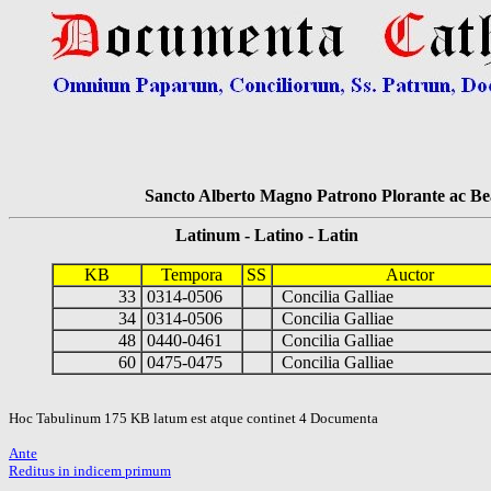
Sancto Alberto Magno Patrono Plorante ac Bea
Latinum - Latino - Latin
KB
Tempora
SS
Auctor
33
0314-0506
Concilia Galliae
34
0314-0506
Concilia Galliae
48
0440-0461
Concilia Galliae
60
0475-0475
Concilia Galliae
Hoc Tabulinum 175 KB latum est atque continet 4 Documenta
Ante
Reditus in indicem primum