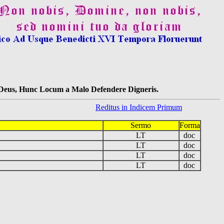
s Deus, Hunc Locum a Malo Defendere Digneris.
Reditus in Indicem Primum
Sermo
Forma
LT
doc
LT
doc
LT
doc
LT
doc