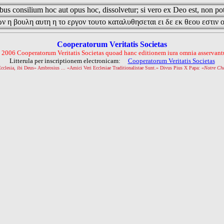
us consilium hoc aut opus hoc, dissolvetur; si vero ex Deo est, non pot
ν η βουλη αυτη η το εργον τουτο καταλυθησεται ει δε εκ θεου εστιν 
Cooperatorum Veritatis Societas
 2006 Cooperatorum Veritatis Societas quoad hanc editionem iura omnia asservantu
Litterula per inscriptionem electronicam:
Cooperatorum Veritatis Societas
Ecclesia, ibi Deus» Ambrosius ... «Amici Veri Ecclesiae Traditionalistae Sunt.» Divus Pius X Papa: «
Notre Ch