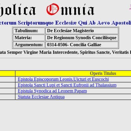
Tabulinum:
De Ecclesiae Magisterio
Materia:
De Regionum Synodis Conciliisque
Argumentum:
0314-0506- Concilia Galliae
ta Semper Virgine Maria Intercedente, Spiritus Sancte, Veritati
Operis Titulus
Epistola Episcoporum Leonis.Uicturi et Euscochi
Epistola Sancti Lupi et Sancti Eufronii ad Thalassium
Epistula Synodica ad Leonem Papam
Statuta Ecclesiae Antiqua