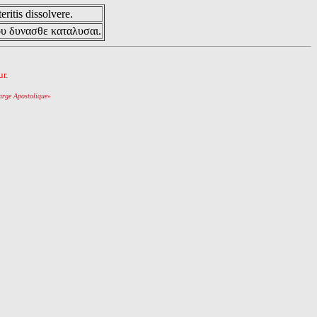
eritis dissolvere.
ου δυνασθε καταλυσαι.
r.
arge Apostolique
»