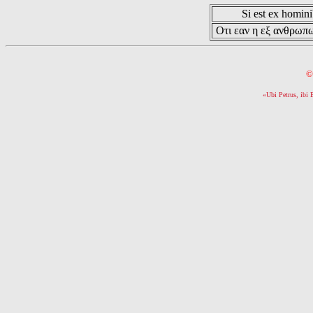
Si est ex hominib
Οτι εαν η εξ ανθρωπω
©
«Ubi Petrus, ibi 