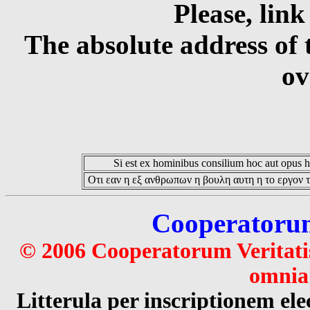
Please, link
The absolute address of 
ov
Si est ex hominibus consilium hoc aut opus hoc
Οτι εαν η εξ ανθρωπων η βουλη αυτη η το εργον τ
Cooperatorum 
© 2006 Cooperatorum Veritatis
omnia 
Litterula per inscriptionem 