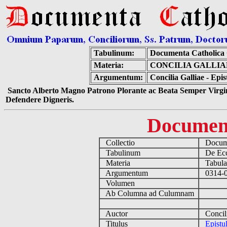
Tabulinum:
Documenta Catholica
Materia:
CONCILIA GALLIA
Argumentum:
Concilia Galliae - Ep
Sancto Alberto Magno Patrono Plorante ac Beata Semper Virgin
Defendere Digneris.
Documen
Collectio
Docume
Tabulinum
De Eccl
Materia
Tabulas 
Argumentum
0314-05
Volumen
Ab Columna ad Culumnam
Auctor
Concili
Titulus
Epistu