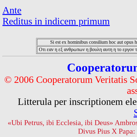
Ante
Reditus in indicem primum
Si est ex hominibus consilium hoc aut opus hoc
Οτι εαν η εξ ανθρωπων η βουλη αυτη η το εργον τ
Cooperatorum 
© 2006 Cooperatorum Veritatis S
as
Litterula per inscriptionem 
«Ubi Petrus, ibi Ecclesia, ibi Deus» Ambros
Divus Pius X Papa: