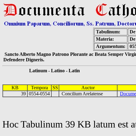
Tabulinum:
De 
Materia:
De
Argumentum:
05
Sancto Alberto Magno Patrono Plorante ac Beata Semper Virgin
Defendere Digneris.
Latinum - Latino - Latin
KB
Tempora
SS
Auctor
39
0554-0554
Concilium Arelatense
Docume
Hoc Tabulinum 39 KB latum est a