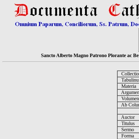
Sancto Alberto Magno Patrono Plorante ac Bea
Collecti
Tabulin
Materia
Argume
Volume
Ab Colu
Auctor
Titulus
Sermo
Forma