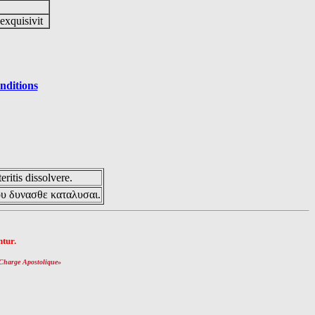
 exquisivit
nditions
eritis dissolvere.
ου δυνασθε καταλυσαι.
tur.
Charge Apostolique
»