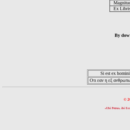
Magnit
Ex Libr
By down
Si est ex hominib
Οτι εαν η εξ ανθρωπω
© 2
«Ubi Petrus, ibi Ecc