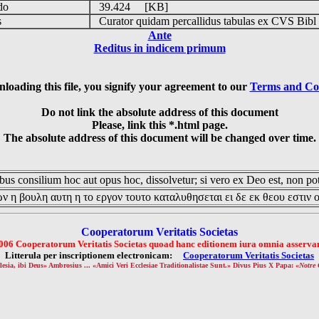
udo
39.424 [KB]
is
Curator quidam percallidus tabulas ex CVS Bibl
Ante
Reditus in indicem primum
loading this file, you signify your agreement to our
Terms and Co
Do not link the absolute address of this document
Please, link this *.html page.
The absolute address of this document will be changed over time.
us consilium hoc aut opus hoc, dissolvetur; si vero ex Deo est, non pot
ν η βουλη αυτη η το εργον τουτο καταλυθησεται ει δε εκ θεου εστιν 
Cooperatorum Veritatis Societas
006 Cooperatorum Veritatis Societas quoad hanc editionem iura omnia asservan
Litterula per inscriptionem electronicam:
Cooperatorum Veritatis Societas
lesia, ibi Deus» Ambrosius ... «Amici Veri Ecclesiae Traditionalistae Sunt.» Divus Pius X Papa: «
Notre 