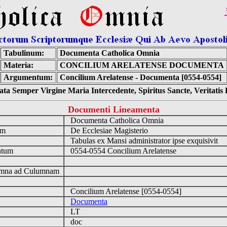
Tabulinum:
Documenta Catholica Omnia
Materia:
CONCILIUM ARELATENSE DOCUMENTA
Argumentum:
Concilium Arelatense - Documenta [0554-0554]
ta Semper Virgine Maria Intercedente, Spiritus Sancte, Veritati
Documenti Lineamenta
o
Documenta Catholica Omnia
um
De Ecclesiae Magisterio
Tabulas ex Mansi administrator ipse exquisivit
ntum
0554-0554 Concilium Arelatense
n
mna ad Culumnam
Concilium Arelatense [0554-0554]
Documenta
LT
doc