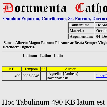
Tabulinum:
De Sac
Materia:
Occide
Argumentum:
04- De
Sancto Alberto Magno Patrono Plorante ac Beata Semper Virgin
Defendere Digneris.
Latinum - Latino - Latin
KB
Tempora
SS
Auctor
Agnellus [Andreas]
490
0805-0846
Liber P
Ravennatensis
Hoc Tabulinum 490 KB latum est 