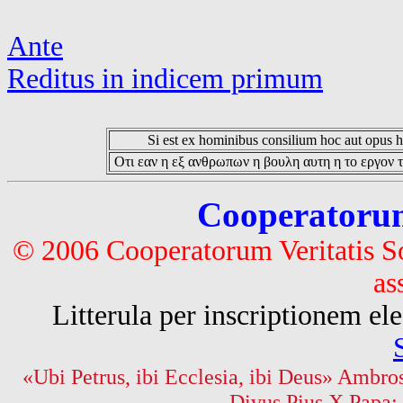
Ante
Reditus in indicem primum
Si est ex hominibus consilium hoc aut opus hoc
Οτι εαν η εξ ανθρωπων η βουλη αυτη η το εργον τ
Cooperatorum 
© 2006 Cooperatorum Veritatis S
as
Litterula per inscriptionem 
«Ubi Petrus, ibi Ecclesia, ibi Deus» Ambros
Divus Pius X Papa: