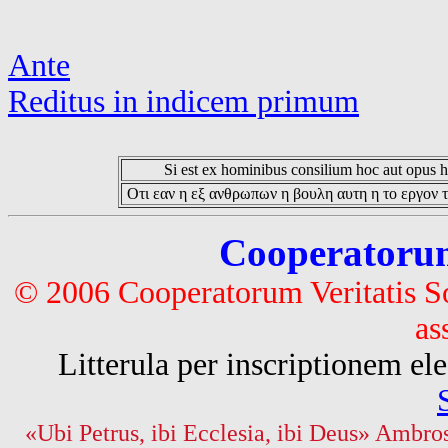
Ante
Reditus in indicem primum
Si est ex hominibus consilium hoc aut opus hoc
Οτι εαν η εξ ανθρωπων η βουλη αυτη η το εργον τ
Cooperatorum 
© 2006 Cooperatorum Veritatis S
as
Litterula per inscriptionem 
«Ubi Petrus, ibi Ecclesia, ibi Deus» Ambros