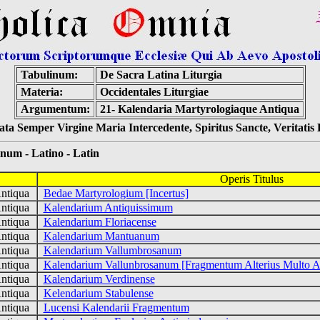
Tabulinum:
De Sacra Latina Liturgia
Materia:
Occidentales Liturgiae
Argumentum:
21- Kalendaria Martyrologiaque Antiqua
ta Semper Virgine Maria Intercedente, Spiritus Sancte, Veritati
 - Latino - Latin
Operis Titulus
Antiqua
Bedae Martyrologium [Incertus]
Antiqua
Kalendarium Antiquissimum
Antiqua
Kalendarium Floriacense
Antiqua
Kalendarium Mantuanum
Antiqua
Kalendarium Vallumbrosanum
Antiqua
Kalendarium Vallunbrosanum [Fragmentum Alterius Multo An
Antiqua
Kalendarium Verdinense
Antiqua
Kelendarium Stabulense
Antiqua
Lucensi Kalendarii Fragmentum