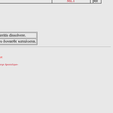
MLT
pdf
eritis dissolvere.
ου δυνασθε καταλυσαι.
r.
arge Apostolique
»