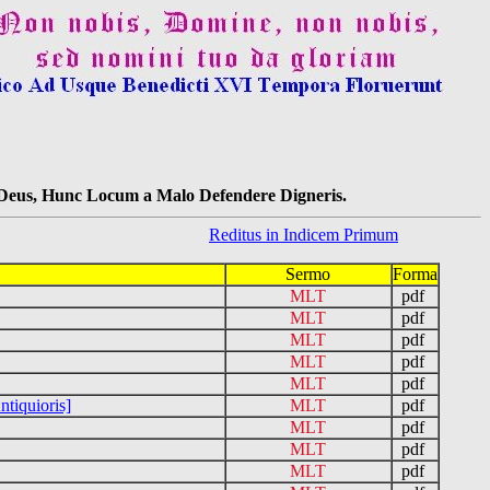
s Deus, Hunc Locum a Malo Defendere Digneris.
Reditus in Indicem Primum
Sermo
Forma
MLT
pdf
MLT
pdf
MLT
pdf
MLT
pdf
MLT
pdf
tiquioris]
MLT
pdf
MLT
pdf
MLT
pdf
MLT
pdf