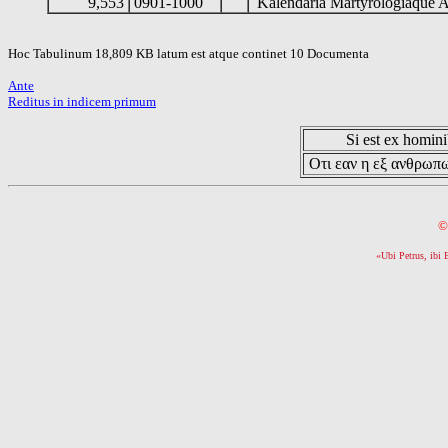
9,553
0901-1000
Kalendaria Martyrologiaque 
Hoc Tabulinum 18,809 KB latum est atque continet 10 Documenta
Ante
Reditus in indicem primum
Si est ex hominib
Οτι εαν η εξ ανθρωπω
©
«Ubi Petrus, ibi 