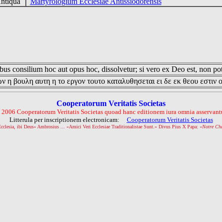
Antiqua
Martyrologium Ecclesiae Antissiodorensis
us consilium hoc aut opus hoc, dissolvetur; si vero ex Deo est, non pot
ν η βουλη αυτη η το εργον τουτο καταλυθησεται ει δε εκ θεου εστιν 
Cooperatorum Veritatis Societas
 2006 Cooperatorum Veritatis Societas quoad hanc editionem iura omnia asservantu
Litterula per inscriptionem electronicam:
Cooperatorum Veritatis Societas
Ecclesia, ibi Deus» Ambrosius ... «Amici Veri Ecclesiae Traditionalistae Sunt.» Divus Pius X Papa: «
Notre Ch