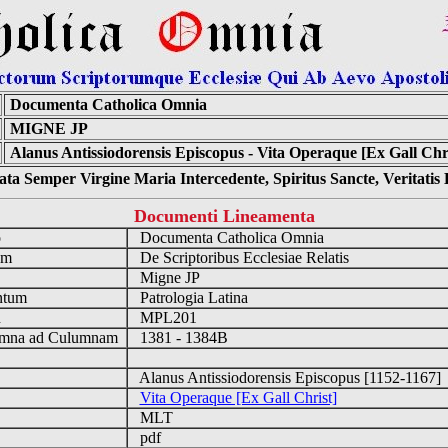
Documenta Catholica Omnia
MIGNE JP
Alanus Antissiodorensis Episcopus - Vita Operaque [Ex Gall Chri
ta Semper Virgine Maria Intercedente, Spiritus Sancte, Veritati
Documenti Lineamenta
o
Documenta Catholica Omnia
um
De Scriptoribus Ecclesiae Relatis
Migne JP
ntum
Patrologia Latina
n
MPL201
mna ad Culumnam
1381 - 1384B
Alanus Antissiodorensis Episcopus [1152-1167
Vita Operaque [Ex Gall Christ]
MLT
pdf