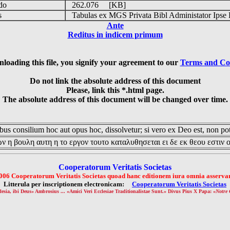
udo
262.076 [KB]
is
Tabulas ex MGS Privata Bibl Administator Ipse 
Ante
Reditus in indicem primum
loading this file, you signify your agreement to our
Terms and Co
Do not link the absolute address of this document
Please, link this *.html page.
The absolute address of this document will be changed over time.
us consilium hoc aut opus hoc, dissolvetur; si vero ex Deo est, non pot
ν η βουλη αυτη η το εργον τουτο καταλυθησεται ει δε εκ θεου εστιν 
Cooperatorum Veritatis Societas
006 Cooperatorum Veritatis Societas quoad hanc editionem iura omnia asservan
Litterula per inscriptionem electronicam:
Cooperatorum Veritatis Societas
lesia, ibi Deus» Ambrosius ... «Amici Veri Ecclesiae Traditionalistae Sunt.» Divus Pius X Papa: «
Notre 