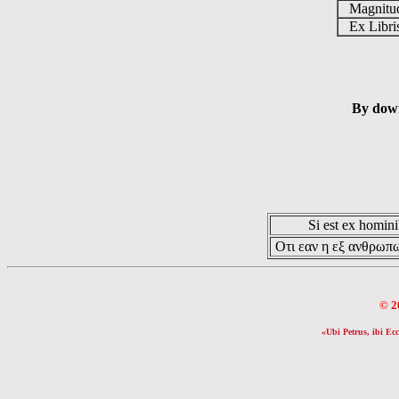
Magnit
Ex Libr
By down
Si est ex hominib
Οτι εαν η εξ ανθρωπω
© 2
«Ubi Petrus, ibi Ecc