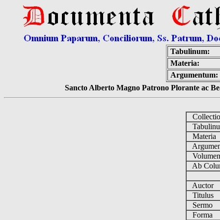
Tabulinum:
Materia:
Argumentum:
Sancto Alberto Magno Patrono Plorante ac Bea
Collecti
Tabulin
Materia
Argume
Volume
Ab Colu
Auctor
Titulus
Sermo
Forma