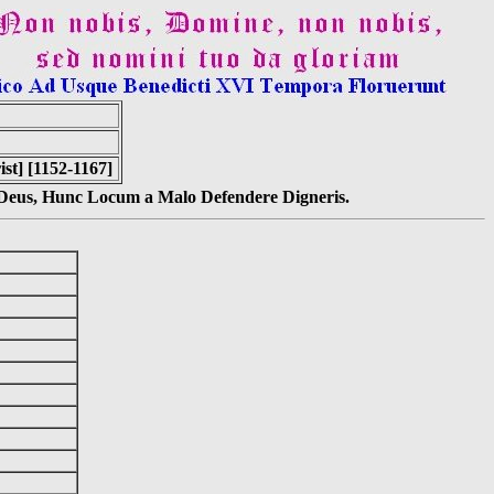
st] [1152-1167]
s Deus, Hunc Locum a Malo Defendere Digneris.
]