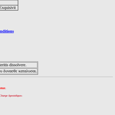
Exquisivit
nditions
eritis dissolvere.
ου δυνασθε καταλυσαι.
tur.
Charge Apostolique
»