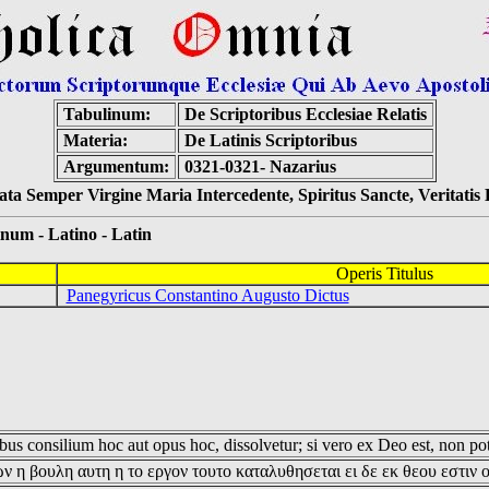
Tabulinum:
De Scriptoribus Ecclesiae Relatis
Materia:
De Latinis Scriptoribus
Argumentum:
0321-0321- Nazarius
ta Semper Virgine Maria Intercedente, Spiritus Sancte, Veritati
 - Latino - Latin
Operis Titulus
Panegyricus Constantino Augusto Dictus
us consilium hoc aut opus hoc, dissolvetur; si vero ex Deo est, non pot
ν η βουλη αυτη η το εργον τουτο καταλυθησεται ει δε εκ θεου εστιν 