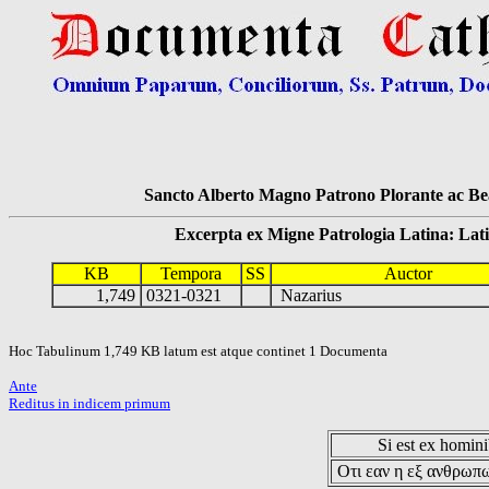
Sancto Alberto Magno Patrono Plorante ac Bea
Excerpta ex Migne Patrologia Latina: Latinum
KB
Tempora
SS
Auctor
1,749
0321-0321
Nazarius
Hoc Tabulinum 1,749 KB latum est atque continet 1 Documenta
Ante
Reditus in indicem primum
Si est ex hominib
Οτι εαν η εξ ανθρωπω