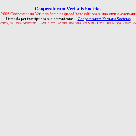
Cooperatorum Veritatis Societas
 2006 Cooperatorum Veritatis Societas quoad hanc editionem iura omnia asservantu
Litterula per inscriptionem electronicam:
Cooperatorum Veritatis Societas
Ecclesia, ibi Deus» Ambrosius ... «Amici Veri Ecclesiae Traditionalistae Sunt.» Divus Pius X Papa: «
Notre Ch