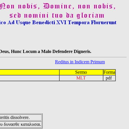
s Deus, Hunc Locum a Malo Defendere Digneris.
Reditus in Indicem Primum
Sermo
Forma
MLT
pdf
eritis dissolvere.
ου δυνασθε καταλυσαι.