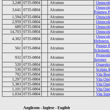
3,248
0735-0804
Alcuinus
Opuscolu
Opuscolu
3,641
0735-0804
Alcuinus
Pslamos Po
1,594
0735-0804
Alcuinus
Opuscol
2,959
0735-0804
Alcuinus
Opuscolu
689
0735-0804
Alcuinus
Opuscolu
14,703
0735-0804
Alcuinus
Opuscolu
Opuscolu
4,302
0735-0804
Alcuinus
Hebraeos 
Pippini 
561
0735-0804
Alcuinus
Scholasti
Proposit
932
0735-0804
Alcuinus
Juvenes
520
0735-0804
Alcuinus
Quaestio
530
0735-0804
Alcuinus
Scripta 
792
0735-0804
Alcuinus
Vita Beat
1,297
0735-0804
Alcuinus
Vita Ope
5,383
0735-0804
Alcuinus
Vita Ope
1,101
0735-0804
Alcuinus
Vita Ope
1,034
0735-0804
Alcuinus
Vita Sanc
Anglicum - Inglese - English