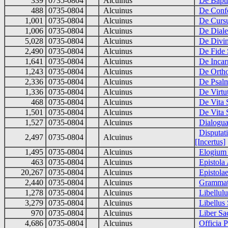
339
0735-0804
Alcuinus
De Bapti
488
0735-0804
Alcuinus
De Confe
1,001
0735-0804
Alcuinus
De Cursu
1,006
0735-0804
Alcuinus
De Diale
5,028
0735-0804
Alcuinus
De Divini
2,490
0735-0804
Alcuinus
De Fide S
1,641
0735-0804
Alcuinus
De Incar
1,243
0735-0804
Alcuinus
De Orth
2,336
0735-0804
Alcuinus
De Psal
1,336
0735-0804
Alcuinus
De Virtu
468
0735-0804
Alcuinus
De Vita 
1,501
0735-0804
Alcuinus
De Vita 
1,527
0735-0804
Alcuinus
Dialogua
Disputat
2,497
0735-0804
Alcuinus
[Incertus]
1,495
0735-0804
Alcuinus
Elogium 
463
0735-0804
Alcuinus
Epistola
20,267
0735-0804
Alcuinus
Epistola
2,440
0735-0804
Alcuinus
Grammat
1,278
0735-0804
Alcuinus
Libellul
3,279
0735-0804
Alcuinus
Libellus
970
0735-0804
Alcuinus
Liber S
4,686
0735-0804
Alcuinus
Officia P