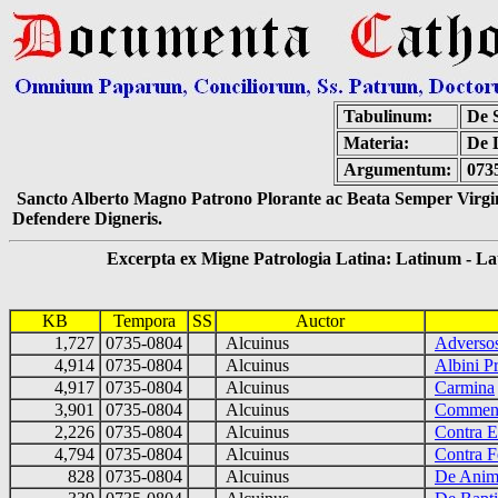
Tabulinum:
De S
Materia:
De L
Argumentum:
0735
Sancto Alberto Magno Patrono Plorante ac Beata Semper Virgin
Defendere Digneris.
Excerpta ex Migne Patrologia Latina: Latinum - Latin
KB
Tempora
SS
Auctor
1,727
0735-0804
Alcuinus
Adversos
4,914
0735-0804
Alcuinus
Albini P
4,917
0735-0804
Alcuinus
Carmina
3,901
0735-0804
Alcuinus
Comment
2,226
0735-0804
Alcuinus
Contra E
4,794
0735-0804
Alcuinus
Contra F
828
0735-0804
Alcuinus
De Anima