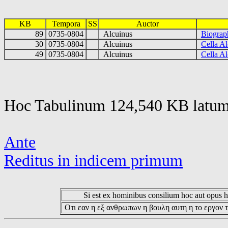
KB
Tempora
SS
Auctor
89
0735-0804
Alcuinus
Biograp
30
0735-0804
Alcuinus
Cella Al
49
0735-0804
Alcuinus
Cella Al
Hoc Tabulinum 124,540 KB latum 
Ante
Reditus in indicem primum
Si est ex hominibus consilium hoc aut opus hoc
Οτι εαν η εξ ανθρωπων η βουλη αυτη η το εργον τ