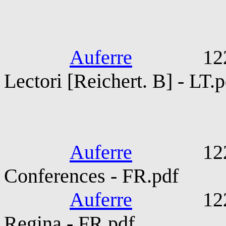
OP
Auferre
1220-130
Lectori [Reichert. B] - LT.p
Bonaven
Auferre
1221-127
Conferences - FR.pdf
Auferre
1221-127
Regina - FR.pdf