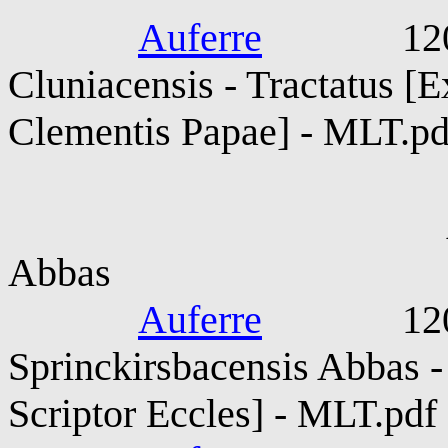
Auferre
1202-12
Cluniacensis - Tractatus [E
Clementis Papae] - MLT.pd
Absalon Spri
Abbas
Auferre
1203-12
Sprinckirsbacensis Abbas 
Scriptor Eccles] - MLT.pdf