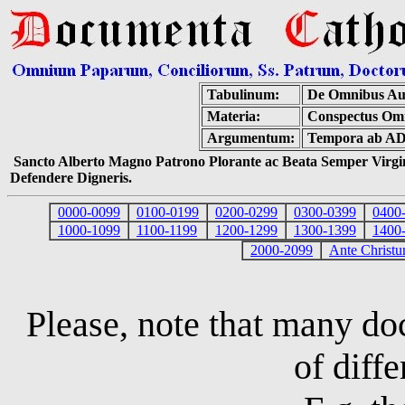
Tabulinum:
De Omnibus Aut
Materia:
Conspectus Om
Argumentum:
Tempora ab AD
Sancto Alberto Magno Patrono Plorante ac Beata Semper Virgin
Defendere Digneris.
0000-0099
0100-0199
0200-0299
0300-0399
0400
1000-1099
1100-1199
1200-1299
1300-1399
1400
2000-2099
Ante Christ
Please, note that many d
of diffe