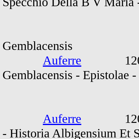
Specchio Della B V Maria 
Guibertus 
Gemblacensis
Auferre
1208-120
Gemblacensis - Epistolae -
Petrus Valli
Auferre
1209-1218
- Historia Albigensium Et 