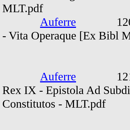
MLT.pdf
Auferre
1209-1218
- Vita Operaque [Ex Bibl M
Ludovicus Fr
Auferre
1214-127
Rex IX - Epistola Ad Subd
Constitutos - MLT.pdf