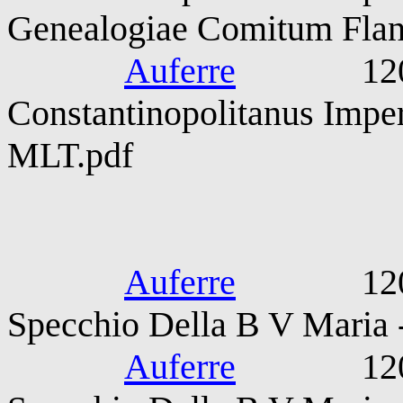
Genealogiae Comitum Flan
Auferre
1204-12
Constantinopolitanus Imper
MLT.pdf
Corrado di
Auferre
1207-127
Specchio Della B V Maria -
Auferre
1207-127