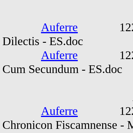
SS Honori
Auferre
1220-05-2
Dilectis - ES.doc
Auferre
1220-09-
Cum Secundum - ES.doc
Auctor In
Auferre
1220-124
Chronicon Fiscamnense - 