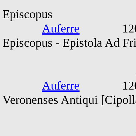
Episcopus
Auferre
1200-120
Episcopus - Epistola Ad F
Abse
Auferre
1200-130
Veronenses Antiqui [Cipoll
Anonimo G