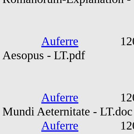
Bald
Auferre
1200-130
Aesopus - LT.pdf
Boetius 
Auferre
1200-130
Mundi Aeternitate - LT.doc
Auferre
1200-130