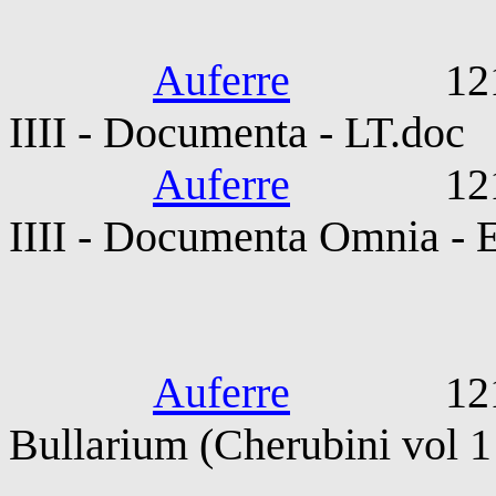
Concilium La
Auferre
1215-121
IIII - Documenta - LT.doc
Auferre
1215-121
IIII - Documenta Omnia - 
SS Honori
Auferre
1216-122
Bullarium (Cherubini vol 1