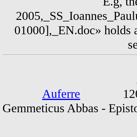
E.g, th
2005,_SS_Ioannes_Paul
01000],_EN.doc» holds a
s
Alexander Ge
Auferre
1200-12
Gemmeticus Abbas - Episto
Geraldus Ca