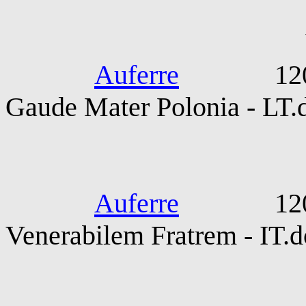
Vincentii K
Auferre
1200-1300
Gaude Mater Polonia - LT.
SS Innocen
Auferre
1201-03-0
Venerabilem Fratrem - IT.
Rostagnus C