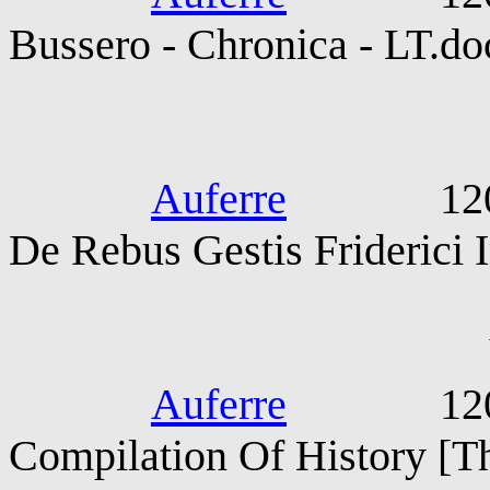
Bussero - Chronica - LT.do
Gunterius 
Auferre
1200-130
De Rebus Gestis Friderici 
Vardan Are
Auferre
1200-130
Compilation Of History [T