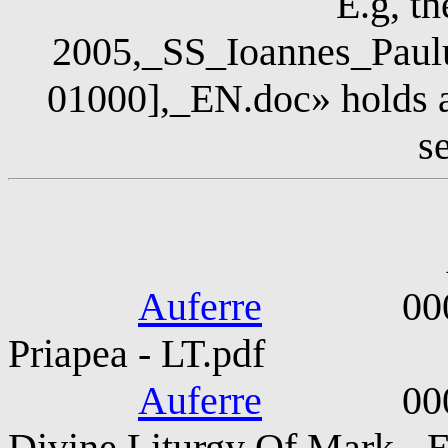
E.g, th
2005,_SS_Ioannes_Paul
01000],_EN.doc» holds a
s
Anony
Auferre
0000-010
Priapea - LT.pdf
Auferre
0000-01
Divine Liturgy Of Mark - 