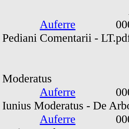
Asconius. 
Auferre
0003-000
Pediani Comentarii - LT.pd
Columella. L
Moderatus
Auferre
0004-007
Iunius Moderatus - De Arbo
Auferre
0004-007