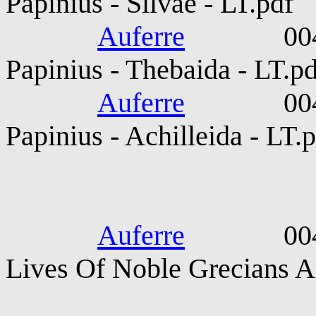
Papinius - Silvae - LT.pdf
Auferre
0045-009
Papinius - Thebaida - LT.pd
Auferre
0045-009
Papinius - Achilleida - LT.
Plutar
Auferre
0045-0125
Lives Of Noble Grecians 