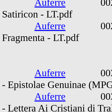
Auferre
0027-006
Satiricon - LT.pdf
Auferre
0027-006
Fragmenta - LT.pdf
Ignatius An
Auferre
0030-010
- Epistolae Genuinae (MP
Auferre
0030-010
- Lettera Ai Cristiani di Tra