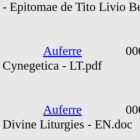
- Epitomae de Tito Livio 
Grattius. 
Auferre
0000-0100
Cynegetica - LT.pdf
Iacomunus
Auferre
0000-010
Divine Liturgies - EN.doc