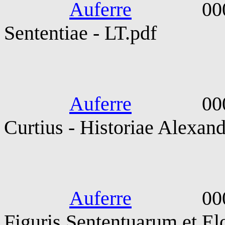
Auferre
0000-010
Sententiae - LT.pdf
Rufus. Quint
Auferre
0000-010
Curtius - Historiae Alexan
Rutilius 
Auferre
0000-010
Figuris Sententuarum et Elo