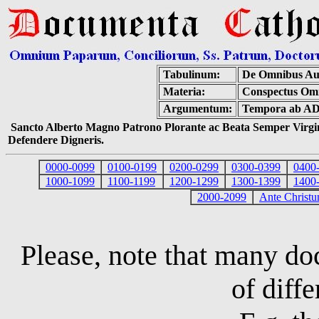
Tabulinum:
De Omnibus Aut
Materia:
Conspectus Om
Argumentum:
Tempora ab AD
Sancto Alberto Magno Patrono Plorante ac Beata Semper Virgin
Defendere Digneris.
0000-0099
0100-0199
0200-0299
0300-0399
0400
1000-1099
1100-1199
1200-1299
1300-1399
1400
2000-2099
Ante Christ
Please, note that many d
of diffe