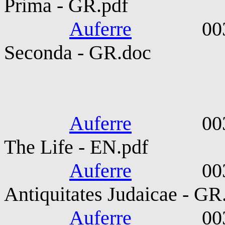
Prima - GR.pdf
Auferre
0033-006
Seconda - GR.doc
Flavius J
Auferre
0037-010
The Life - EN.pdf
Auferre
0037-010
Antiquitates Judaicae - GR
Auferre
0037-010