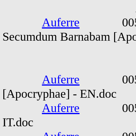
Abse
Auferre
0050-005
Secumdum Barnabam [Apo
Barna
Auferre
0050-005
[Apocryphae] - EN.doc
Auferre
0050-005
IT.doc