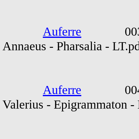
Lucanus. Ma
Auferre
0039-006
Annaeus - Pharsalia - LT.p
Martialis. Ma
Auferre
0040-010
Valerius - Epigrammaton - 
Frontinus. S