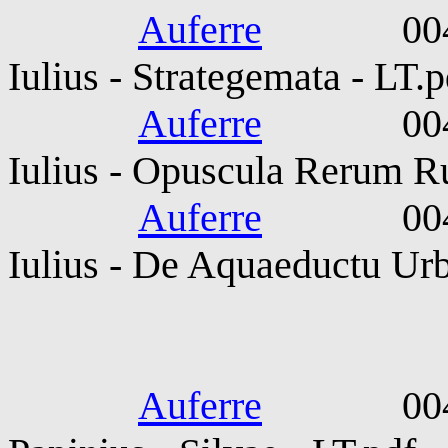
Auferre
0040-010
Iulius - Strategemata - LT.p
Auferre
0040-010
Iulius - Opuscula Rerum Ru
Auferre
0040-010
Iulius - De Aquaeductu Ur
Statius. Publ
Auferre
0045-009