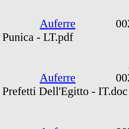
Sillius It
Auferre
0025-0101
Punica - LT.pdf
Abse
Auferre
0026-064
Prefetti Dell'Egitto - IT.doc
Petronius.