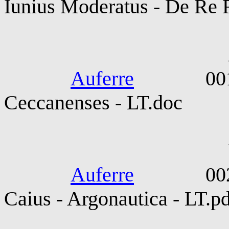
Iunius Moderatus - De Re R
Abse
Auferre
0012-121
Ceccanenses - LT.doc
Valerius Fla
Auferre
0020-009
Caius - Argonautica - LT.p