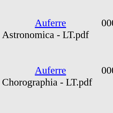
Manilius.
Auferre
0000-010
Astronomica - LT.pdf
Pomponiu
Auferre
0000-010
Chorographia - LT.pdf
Publillius