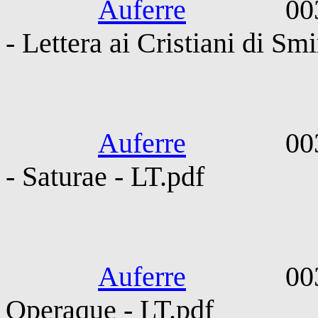
Auferre
0030-010
- Lettera ai Cristiani di Sm
Persius Flac
Auferre
0032-006
- Saturae - LT.pdf
SS Pet
Auferre
0033-006
Operaque - LT.pdf