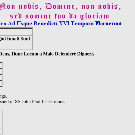
ui Innati Sunt
s Deus, Hunc Locum a Malo Defendere Digneris.
ngs.
nd of SS John Paul II's sermons.