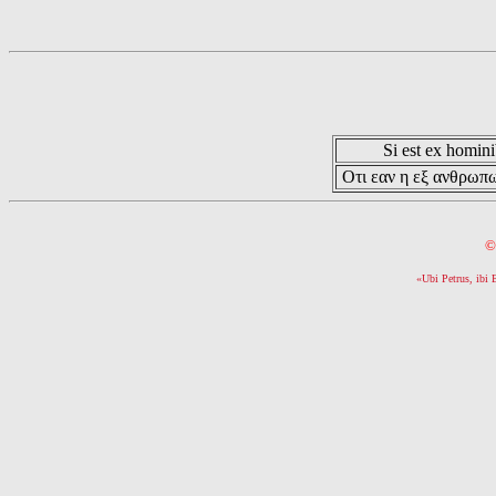
Si est ex hominib
Οτι εαν η εξ ανθρωπω
©
«Ubi Petrus, ibi 