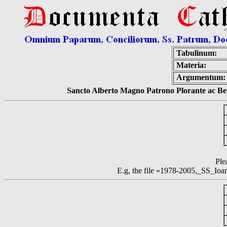
Tabulinum:
Materia:
Argumentum:
Sancto Alberto Magno Patrono Plorante ac Bea
Ple
E.g, the file «1978-2005,_SS_Io