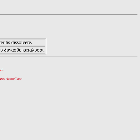
eritis dissolvere.
ου δυνασθε καταλυσαι.
r.
arge Apostolique
»