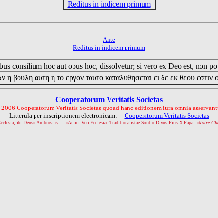
Reditus in indicem primum
Ante
Reditus in indicem primum
us consilium hoc aut opus hoc, dissolvetur; si vero ex Deo est, non pot
ν η βουλη αυτη η το εργον τουτο καταλυθησεται ει δε εκ θεου εστιν 
Cooperatorum Veritatis Societas
 2006 Cooperatorum Veritatis Societas quoad hanc editionem iura omnia asservantu
Litterula per inscriptionem electronicam:
Cooperatorum Veritatis Societas
Ecclesia, ibi Deus» Ambrosius ... «Amici Veri Ecclesiae Traditionalistae Sunt.» Divus Pius X Papa: «
Notre Ch