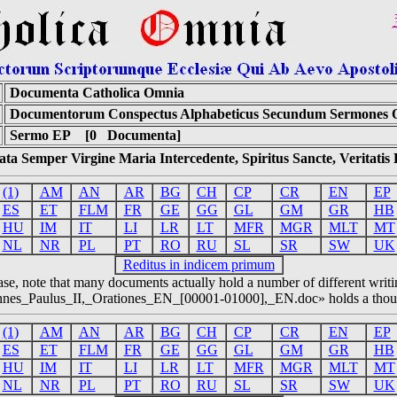
Documenta Catholica Omnia
Documentorum Conspectus Alphabeticus Secundum Sermones Q
Sermo EP [0 Documenta]
ta Semper Virgine Maria Intercedente, Spiritus Sancte, Veritati
(1)
AM
AN
AR
BG
CH
CP
CR
EN
EP
ES
ET
FLM
FR
GE
GG
GL
GM
GR
HB
HU
IM
IT
LI
LR
LT
MFR
MGR
MLT
MT
NL
NR
PL
PT
RO
RU
SL
SR
SW
UK
Reditus in indicem primum
ase, note that many documents actually hold a number of different writi
annes_Paulus_II,_Orationes_EN_[00001-01000],_EN.doc» holds a thousa
(1)
AM
AN
AR
BG
CH
CP
CR
EN
EP
ES
ET
FLM
FR
GE
GG
GL
GM
GR
HB
HU
IM
IT
LI
LR
LT
MFR
MGR
MLT
MT
NL
NR
PL
PT
RO
RU
SL
SR
SW
UK