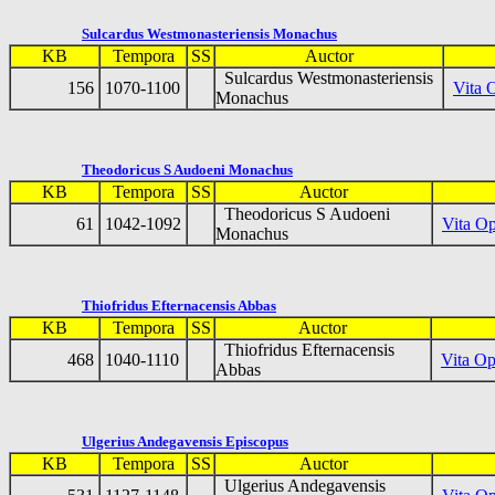
Sulcardus Westmonasteriensis Monachus
KB
Tempora
SS
Auctor
Sulcardus Westmonasteriensis
156
1070-1100
Vita 
Monachus
Theodoricus S Audoeni Monachus
KB
Tempora
SS
Auctor
Theodoricus S Audoeni
61
1042-1092
Vita Op
Monachus
Thiofridus Efternacensis Abbas
KB
Tempora
SS
Auctor
Thiofridus Efternacensis
468
1040-1110
Vita Op
Abbas
Ulgerius Andegavensis Episcopus
KB
Tempora
SS
Auctor
Ulgerius Andegavensis