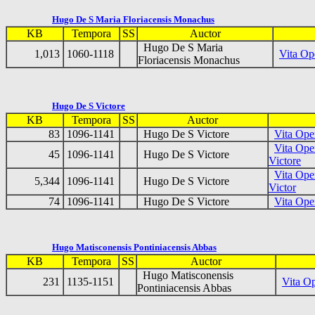
Hugo De S Maria Floriacensis Monachus
KB
Tempora
SS
Auctor
Hugo De S Maria
1,013
1060-1118
Vita Op
Floriacensis Monachus
Hugo De S Victore
KB
Tempora
SS
Auctor
83
1096-1141
Hugo De S Victore
Vita Ope
Vita Ope
45
1096-1141
Hugo De S Victore
Victore
Vita Ope
5,344
1096-1141
Hugo De S Victore
Victor
74
1096-1141
Hugo De S Victore
Vita Op
Hugo Matisconensis Pontiniacensis Abbas
KB
Tempora
SS
Auctor
Hugo Matisconensis
231
1135-1151
Vita Op
Pontiniacensis Abbas