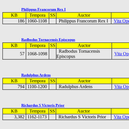
Philippus Francorum Rex I
KB
Tempora
SS
Auctor
186
1060-1108
Philippus Francorum Rex I
Vita Ope
Radbodus Tornacensis Episcopus
KB
Tempora
SS
Auctor
Radbodus Tornacensis
57
1068-1098
Vita Op
Episcopus
Radulphus Ardens
KB
Tempora
SS
Auctor
794
1100-1200
Radulphus Ardens
Vita Op
Richardus S Victoris Prior
KB
Tempora
SS
Auctor
3,382
1162-1173
Richardus S Victoris Prior
Vita Op