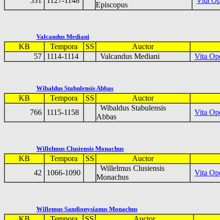
531
1127-1148
Vita Op
Episcopus
Valcandus Mediani
KB
Tempora
SS
Auctor
57
1114-1114
Valcandus Mediani
Vita Ope
Wibaldus Stabulensis Abbas
KB
Tempora
SS
Auctor
Wibaldus Stabulensis
766
1115-1158
Vita Ope
Abbas
Willelmus Clusiensis Monachus
KB
Tempora
SS
Auctor
Willelmus Clusiensis
42
1066-1090
Vita Ope
Monachus
Willemus Sandionysianus Monachus
KB
Tempora
SS
Auctor