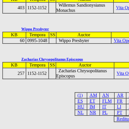
Willemus Sandionysianus
403
1152-1152
Vita O
Monachus
Wippo Presbyter
KB
Tempora
SS
Auctor
60
0995-1048
Wippo Presbyter
Vita Ope
Zacharias Chrysopolitanus Episcopus
KB
Tempora
SS
Auctor
Zacharias Chrysopolitanus
257
1152-1152
Vita O
Episcopus
(1)
AM
AN
AR
ES
ET
FLM
FR
HU
IM
IT
LI
NL
NR
PL
PT
Reditu