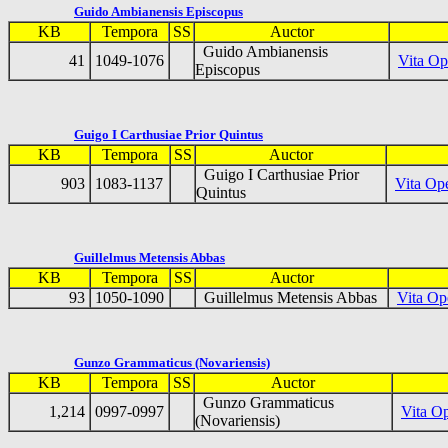
Guido Ambianensis Episcopus
KB
Tempora
SS
Auctor
Guido Ambianensis
41
1049-1076
Vita Op
Episcopus
Guigo I Carthusiae Prior Quintus
KB
Tempora
SS
Auctor
Guigo I Carthusiae Prior
903
1083-1137
Vita Ope
Quintus
Guillelmus Metensis Abbas
KB
Tempora
SS
Auctor
93
1050-1090
Guillelmus Metensis Abbas
Vita Op
Gunzo Grammaticus (Novariensis)
KB
Tempora
SS
Auctor
Gunzo Grammaticus
1,214
0997-0997
Vita Op
(Novariensis)