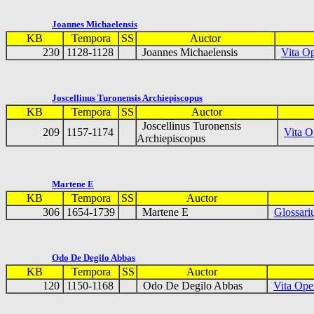
Joannes Michaelensis
KB
Tempora
SS
Auctor
230
1128-1128
Joannes Michaelensis
Vita Op
Joscellinus Turonensis Archiepiscopus
KB
Tempora
SS
Auctor
Joscellinus Turonensis
209
1157-1174
Vita O
Archiepiscopus
Martene E
KB
Tempora
SS
Auctor
306
1654-1739
Martene E
Glossar
Odo De Degilo Abbas
KB
Tempora
SS
Auctor
120
1150-1168
Odo De Degilo Abbas
Vita Ope