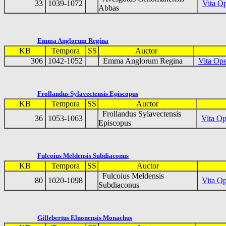
33
1039-1072
Vita Op
Abbas
Emma Anglorum Regina
KB
Tempora
SS
Auctor
306
1042-1052
Emma Anglorum Regina
Vita Ope
Frollandus Sylavectensis Episcopus
KB
Tempora
SS
Auctor
Frollandus Sylavectensis
36
1053-1063
Vita Op
Episcopus
Fulcoius Meldensis Subdiaconus
KB
Tempora
SS
Auctor
Fulcoius Meldensis
80
1020-1098
Vita Op
Subdiaconus
Gillebertus Elnonensis Monachus