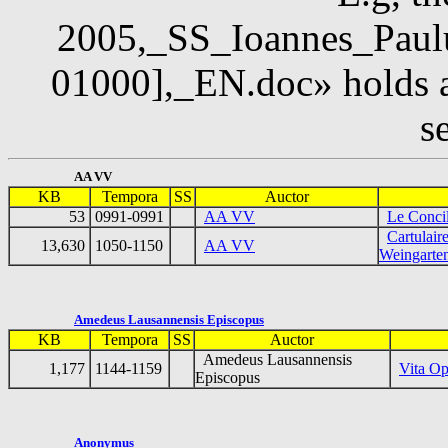
2005,_SS_Ioannes_Paul
01000],_EN.doc» holds a
s
AA VV
KB
Tempora
SS
Auctor
53
0991-0991
AA VV
Le Concil
Cartulair
13,630
1050-1150
AA VV
Weingarte
Amedeus Lausannensis Episcopus
KB
Tempora
SS
Auctor
Amedeus Lausannensis
1,177
1144-1159
Vita Op
Episcopus
Anonymus