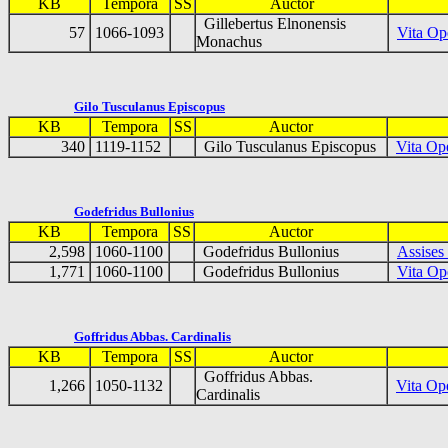
KB
Tempora
SS
Auctor
Gillebertus Elnonensis
57
1066-1093
Vita Op
Monachus
Gilo Tusculanus Episcopus
KB
Tempora
SS
Auctor
340
1119-1152
Gilo Tusculanus Episcopus
Vita Ope
Godefridus Bullonius
KB
Tempora
SS
Auctor
2,598
1060-1100
Godefridus Bullonius
Assises
1,771
1060-1100
Godefridus Bullonius
Vita Op
Goffridus Abbas. Cardinalis
KB
Tempora
SS
Auctor
Goffridus Abbas.
1,266
1050-1132
Vita Ope
Cardinalis