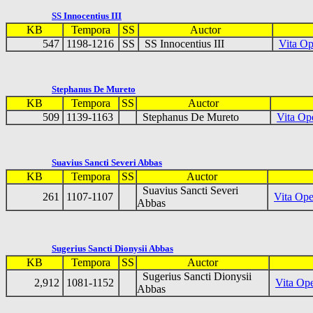
SS Innocentius III
KB
Tempora
SS
Auctor
547
1198-1216
SS
SS Innocentius III
Vita O
Stephanus De Mureto
KB
Tempora
SS
Auctor
509
1139-1163
Stephanus De Mureto
Vita Ope
Suavius Sancti Severi Abbas
KB
Tempora
SS
Auctor
Suavius Sancti Severi
261
1107-1107
Vita Ope
Abbas
Sugerius Sancti Dionysii Abbas
KB
Tempora
SS
Auctor
Sugerius Sancti Dionysii
2,912
1081-1152
Vita Ope
Abbas