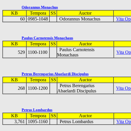
Odorannus Monachus
KB
Tempora
SS
Auctor
60
0985-1048
Odorannus Monachus
Vita Op
Paulus Carnotensis Monachaus
KB
Tempora
SS
Auctor
Paulus Carnotensis
529
1100-1100
Vita Op
Monachaus
Petrus Berengarius Abaelardi Discipulus
KB
Tempora
SS
Auctor
Petrus Berengarius
268
1100-1200
Vita Op
Abaelardi Discipulus
Petrus Lombardus
KB
Tempora
SS
Auctor
3,761
1095-1160
Petrus Lombardus
Vita Op