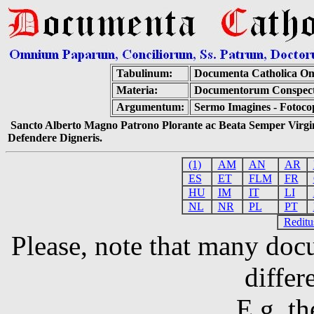
Tabulinum:
Documenta Catholica O
Materia:
Documentorum Conspectu
Argumentum:
Sermo Imagines - Fotoc
Sancto Alberto Magno Patrono Plorante ac Beata Semper Virgin
Defendere Digneris.
(1)
AM
AN
AR
ES
ET
FLM
FR
HU
IM
IT
LI
NL
NR
PL
PT
Reditu
Please, note that many doc
differ
E.g, th