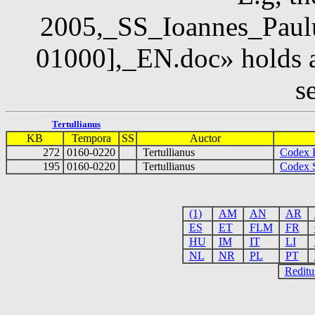
2005,_SS_Ioannes_Paul
01000],_EN.doc» holds a
s
Tertullianus
KB
Tempora
SS
Auctor
272
0160-0220
Tertullianus
Codex 
195
0160-0220
Tertullianus
Codex S
(1)
AM
AN
AR
ES
ET
FLM
FR
HU
IM
IT
LI
NL
NR
PL
PT
Reditu